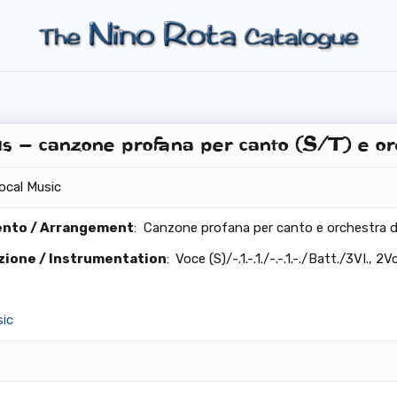
s – canzone profana per canto (S/T) e or
ocal Music
nto / Arrangement
: Canzone profana per canto e orchestra 
ione / Instrumentation
: Voce (S)/-.1.-.1./-.-.1.-./Batt./3VI., 2Vc
ic