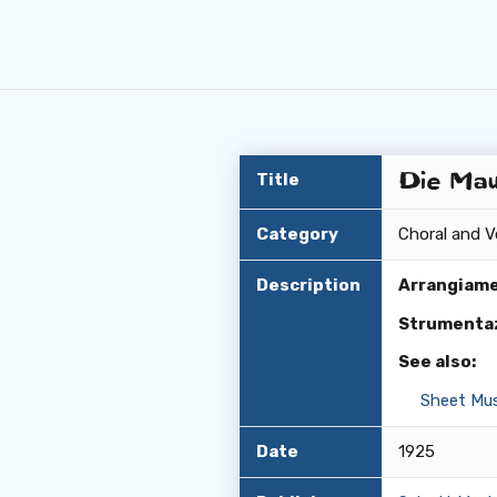
Die Mau
Title
Category
Choral and V
Description
Arrangiame
Strumentaz
See also:
Sheet Mus
Date
1925