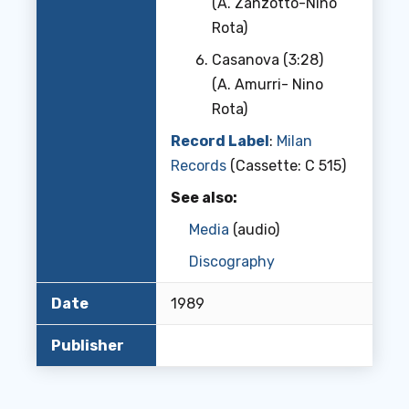
(A. Zanzotto-Nino
Rota)
Casanova (3:28)
(A. Amurri- Nino
Rota)
Record Label
:
Milan
Records
(Cassette: C 515)
See also:
Media
(audio)
Discography
Date
1989
Publisher