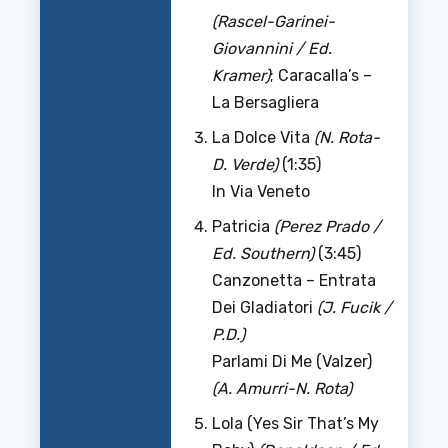
(Rascel-Garinei-
Giovannini / Ed.
Kramer)
; Caracalla’s –
La Bersagliera
La Dolce Vita
(N. Rota-
D. Verde)
(1:35)
In Via Veneto
Patricia
(Perez Prado /
Ed. Southern)
(3:45)
Canzonetta – Entrata
Dei Gladiatori
(J. Fucik /
P.D.)
Parlami Di Me (Valzer)
(A. Amurri-N. Rota)
Lola (Yes Sir That’s My