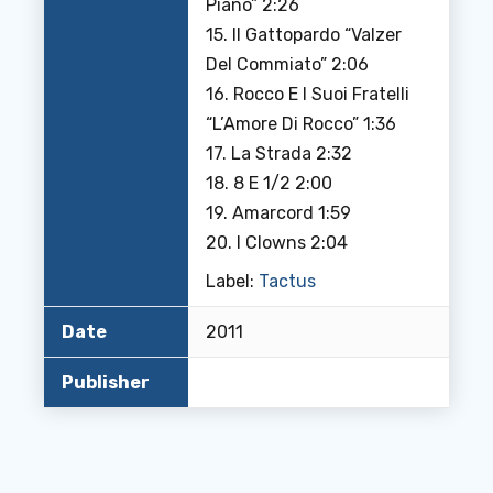
Piano” 2:26
15. Il Gattopardo “Valzer
Del Commiato” 2:06
16. Rocco E I Suoi Fratelli
“L’Amore Di Rocco” 1:36
17. La Strada 2:32
18. 8 E 1/2 2:00
19. Amarcord 1:59
20. I Clowns 2:04
Label:
Tactus
Date
2011
Publisher